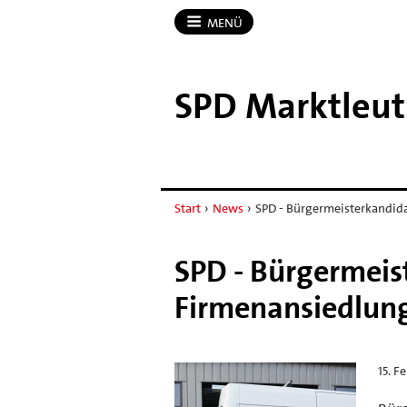
MENÜ
SPD Marktleu
Start
›
News
›
SPD - Bürgermeisterkandidat
SPD - Bürgermeist
Firmenansiedlung
15. F