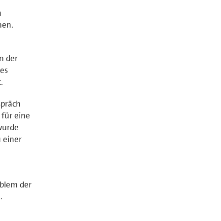
n
hen.
n der
ges
.
spräch
 für eine
wurde
 einer
oblem der
.