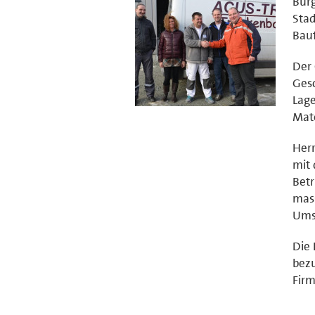
Bürg
Stad
Bauf
Der 
Gesc
Lage
Mate
Herr
mit 
Betr
mass
Umsi
Die 
bezu
Firm