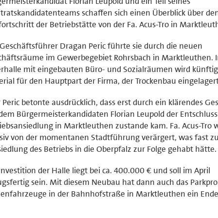
ermeisterkandidat Florian Leupold und ein Teil seines
tratskandidatenteams schaffen sich einen Überblick über de
ortschritt der Betriebstätte von der Fa. Acus-Tro in Marktleut
Geschäftsführer Dragan Peric führte sie durch die neuen
häftsräume im Gewerbegebiet Rohrsbach in Marktleuthen. I
rhalle mit eingebauten Büro- und Sozialräumen wird künfti
rial für den Hauptpart der Firma, der Trockenbau eingelagert
 Peric betonte ausdrücklich, dass erst durch ein klärendes Ge
dem Bürgermeisterkandidaten Florian Leupold der Entschluss
iebsansiedlung in Marktleuthen zustande kam. Fa. Acus-Tro 
iv von der momentanen Stadtführung verärgert, was fast zu
edlung des Betriebs in die Oberpfalz zur Folge gehabt hätte.
Investition der Halle liegt bei ca. 400.000 € und soll im April
gsfertig sein. Mit diesem Neubau hat dann auch das Parkpr
enfahrzeuge in der Bahnhofstraße in Marktleuthen ein Ende