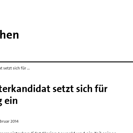
then
 setzt sich für …
erkandidat setzt sich für
 ein
ebruar 2014