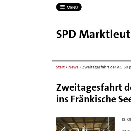
MENÜ
SPD Marktleu
Start
›
News
›
Zweitagesfahrt der AG 60 
Zweitagesfahrt d
ins Fränkische S
18. O