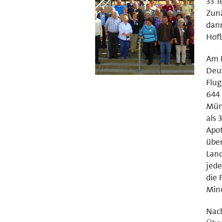
33 T
Zunä
dann
Hof
Am 
Deut
Flug
644 
Münc
als 
Apot
über
Land
jede
die 
Minu
Nac