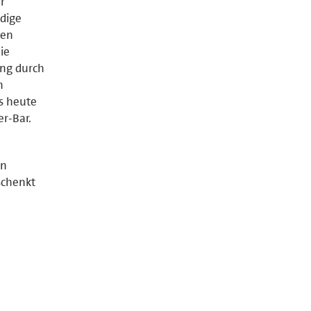
r
ndige
sen
ie
ung durch
n
s heute
r-Bar.
in
schenkt