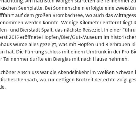
nachtung. Am nächsten Morgen starteten die Teilnehmer zu
kischen Seenplatte. Bei Sonnenschein erfolgte eine zweistü
fffahrt auf dem großen Brombachsee, wo auch das Mittages
enommen werden konnte. Wenige Kilometer entfernt liegt d
en- und Bierstadt Spalt, das nächste Reiseziel. In einer Führ
erst 2015 eröffnete Hopfen/Bier/Gut-Museum im historische
haus wurde alles gezeigt, was mit Hopfen und Bierbrauen bi
un hat. Die Führung schloss mit einem Umtrunk in der Pro-Bie
r Teilnehmer durfte ein Bierglas mit nach Hause nehmen.
schöner Abschluss war die Abendeinkehr im Weißen Schwan 
ischeschenbach, wo zur deftigen Brotzeit der echte Zoigl ge
de.