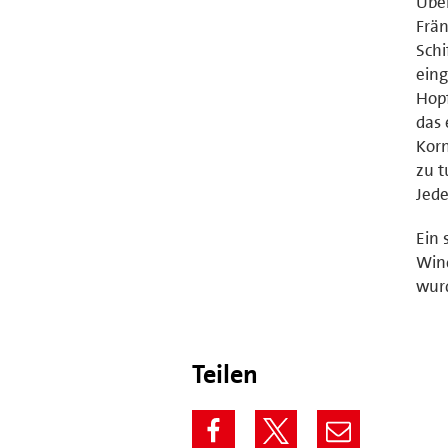
Über
Frän
Schi
eing
Hopf
das 
Korn
zu t
Jede
Ein 
Wind
wur
Teilen