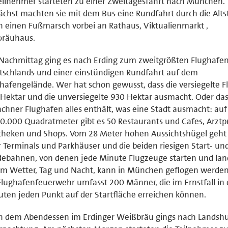
eilnehmer starteten zu einer Zweitagesfahrt nach München.
chst machten sie mit dem Bus eine Rundfahrt durch die Alts
 einen Fußmarsch vorbei an Rathaus, Viktualienmarkt ,
bräuhaus.
Nachmittag ging es nach Erding zum zweitgrößten Flughafe
schlands und einer einstündigen Rundfahrt auf dem
hafengelände. Wer hat schon gewusst, dass die versiegelte F
Hektar und die unversiegelte 930 Hektar ausmacht. Oder das
hner Flughafen alles enthält, was eine Stadt ausmacht: au
30.000 Quadratmeter gibt es 50 Restaurants und Cafes, Arztp
heken und Shops. Vom 28 Meter hohen Aussichtshügel geht d
 Terminals und Parkhäuser und die beiden riesigen Start- un
ebahnen, von denen jede Minute Flugzeuge starten und lan
m Wetter, Tag und Nacht, kann in München geflogen werden.
Flughafenfeuerwehr umfasst 200 Männer, die im Ernstfall in 
ten jeden Punkt auf der Startfläche erreichen können.
h dem Abendessen im Erdinger Weißbräu gings nach Landshu