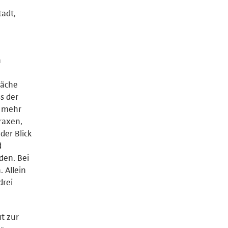
tadt,
n
läche
s der
f mehr
raxen,
er Blick
d
den. Bei
 Allein
drei
t zur